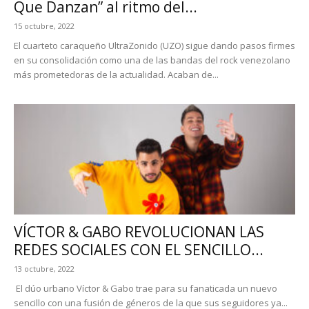
Que Danzan” al ritmo del...
15 octubre, 2022
El cuarteto caraqueño UltraZonido (UZO) sigue dando pasos firmes
en su consolidación como una de las bandas del rock venezolano
más prometedoras de la actualidad. Acaban de...
VÍCTOR & GABO REVOLUCIONAN LAS
REDES SOCIALES CON EL SENCILLO...
13 octubre, 2022
El dúo urbano Víctor & Gabo trae para su fanaticada un nuevo
sencillo con una fusión de géneros de la que sus seguidores ya...