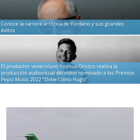
Conoce la carrera artística de Yordano y sus grandes
éxitos
El productor venezolano Yoshua Orozco realiza la
producción audiovisual del vídeo nominado a los Premios
Pepsi Music 2022 “Dime Como Hago”