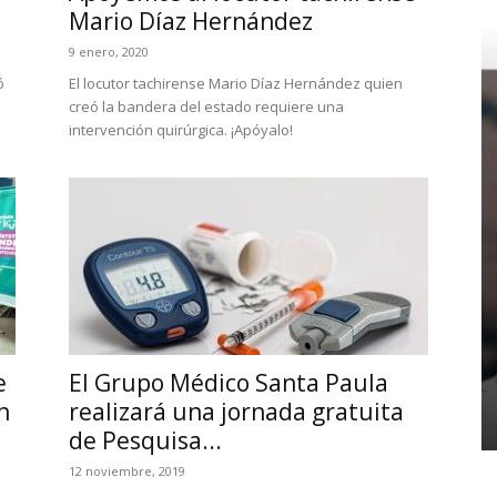
Mario Díaz Hernández
9 enero, 2020
ó
El locutor tachirense Mario Díaz Hernández quien
a
creó la bandera del estado requiere una
intervención quirúrgica. ¡Apóyalo!
e
El Grupo Médico Santa Paula
n
realizará una jornada gratuita
de Pesquisa...
12 noviembre, 2019
n