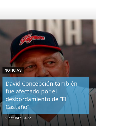
NOTICIAS
David Concepción también
fue afectado por el
desbordamiento de “El
Castaño”
19 octubre, 2022