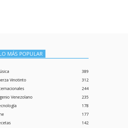
LO MÁS POPULAR
úsica
389
erza Vinotinto
312
ternacionales
244
ngenio Venezolano
235
ecnología
178
ne
177
ecetas
142