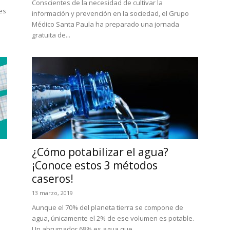
Conscientes de la necesidad de cultivar la
es
información y prevención en la sociedad, el Grupo
Médico Santa Paula ha preparado una jornada
gratuita de...
¿Cómo potabilizar el agua?
¡Conoce estos 3 métodos
caseros!
13 marzo, 2019
Aunque el 70% del planeta tierra se compone de
agua, únicamente el 2% de ese volumen es potable.
Un abrumador 68% es agua que...