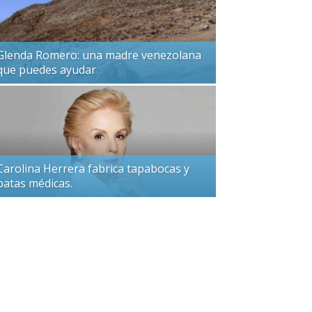
Glenda Romero: una madre venezolana
que puedes ayudar
Carolina Herrera fabrica tapabocas y
batas médicas.