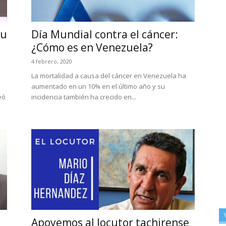
su
Día Mundial contra el cáncer:
¿Cómo es en Venezuela?
4 febrero, 2020
La mortalidad a causa del cáncer en Venezuela ha
aumentado en un 10% en el último año y su
eó
incidencia también ha crecido en...
Apoyemos al locutor tachirense