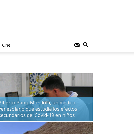
Cine
Alberto Paniz Mondolfi, un médico
venezolano que estudia los efectos
secundarios del Covid-19 en niños