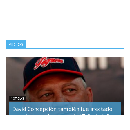
VIDEOS
NOTICIAS
David Concepción también fue afectado
por el desbordamiento de “El Castaño”
19 octubre, 2022